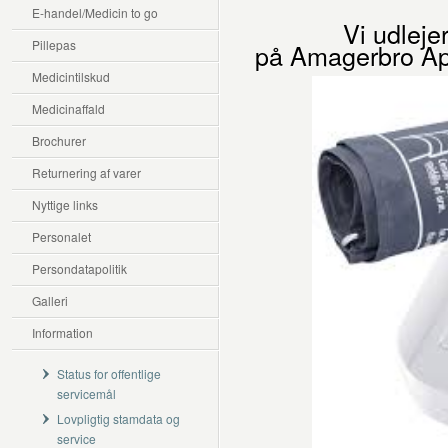
E-handel/Medicin to go
Vi udleje
Pillepas
på Amagerbro Apo
Medicintilskud
Medicinaffald
Brochurer
Returnering af varer
Nyttige links
Personalet
Persondatapolitik
Galleri
Information
Status for offentlige
servicemål
Lovpligtig stamdata og
service