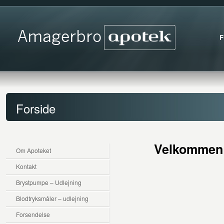
F
Forside
Velkommen 
Om Apoteket
Kontakt
Brystpumpe – Udlejning
Blodtryksmåler – udlejning
Forsendelse